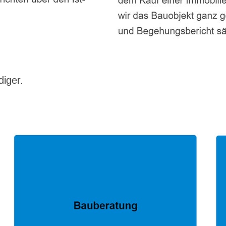
diger.