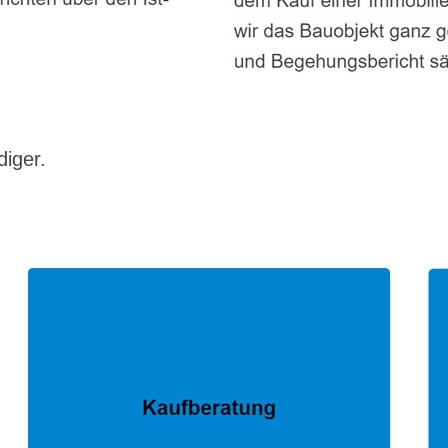
diger.