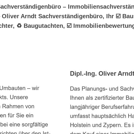
 Sachverständigenbüro – Immobiliensachverstän
 Oliver Arndt Sachverständigenbüro, Ihr ☑️ Bau
chter, ♻ Baugutachten, ☑️ Immobilienbewertu