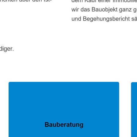
diger.