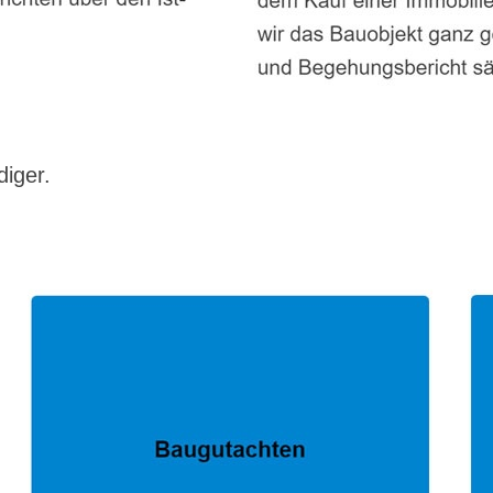
diger.