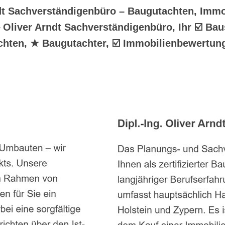
t Sachverständigenbüro – Baugutachten, Immo
 Oliver Arndt Sachverständigenbüro, Ihr ☑️ B
hten, ★ Baugutachter, ☑️ Immobilienbewertung