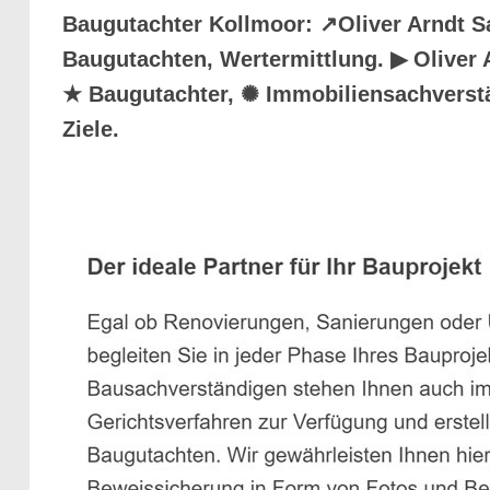
Baugutachter Kollmoor: ↗️Oliver Arndt 
Baugutachten, Wertermittlung. ▶︎ Oliver
★ Baugutachter, ✺ Immobiliensachverstän
Ziele.