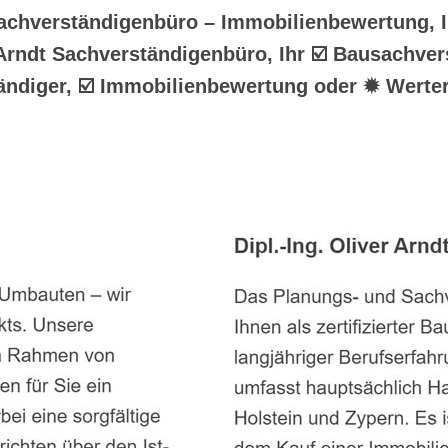
Sachverständigenbüro – Immobilienbewertung, 
 Arndt Sachverständigenbüro, Ihr ☑️ Bausachve
diger, ☑️ Immobilienbewertung oder ✹ Werterm