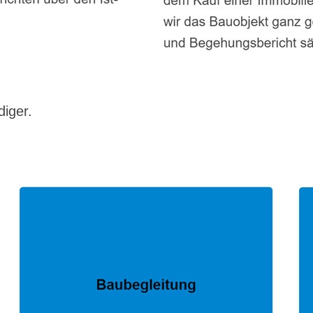
diger.