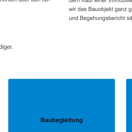
diger.