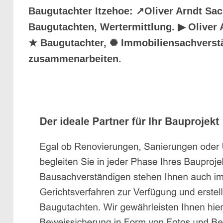
Baugutachter Itzehoe: ↗️Oliver Arndt S
Baugutachten, Wertermittlung. ▶︎ Oliver
★ Baugutachter, ✺ Immobiliensachverstä
zusammenarbeiten.