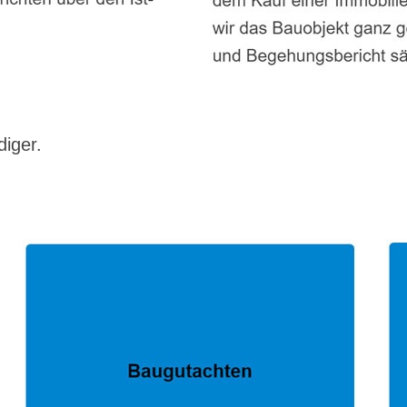
diger.