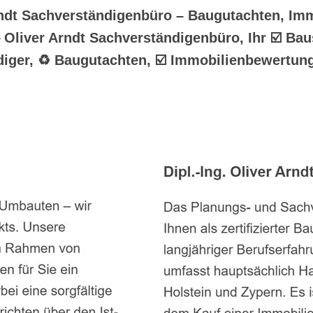
rndt Sachverständigenbüro – Baugutachten, Imm
 Oliver Arndt Sachverständigenbüro, Ihr ☑️ Ba
diger, ♻ Baugutachten, ☑️ Immobilienbewertun