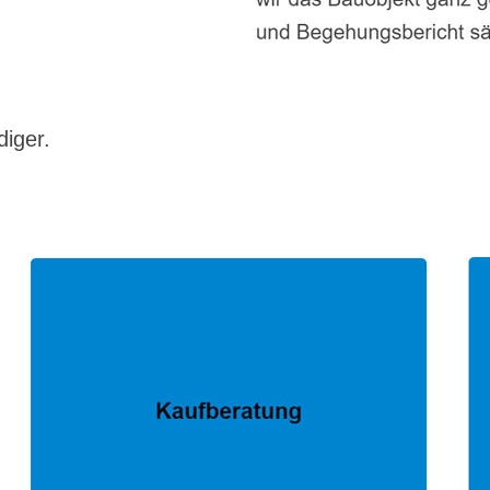
diger.