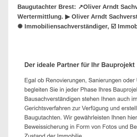
Baugutachter Brest: ↗️Oliver Arndt Sac
Wertermittlung. ▶︎ Oliver Arndt Sachver
✺ Immobiliensachverständiger, ☑️ Immob