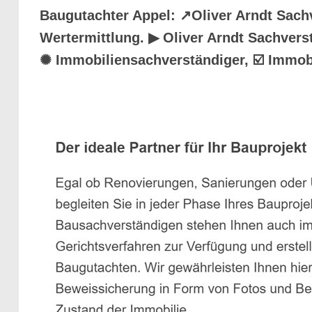
Baugutachter Appel: ↗️Oliver Arndt Sac
Wertermittlung. ▶︎ Oliver Arndt Sachver
✺ Immobiliensachverständiger, ☑️ Immo