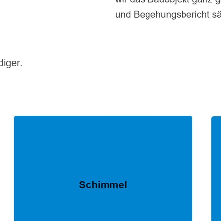
diger.